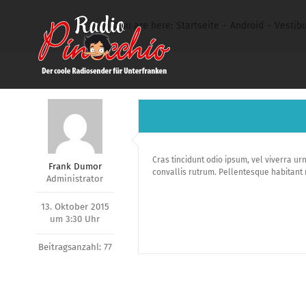
Zum
You are here:
Startseite
Android
Vestibu
Inhalt
springen
Cras tincidunt odio ipsum, vel viverra u
Frank Dumor
convallis rutrum. Pellentesque habitant m
Administrator
13. Oktober 2015
um 3:30 Uhr
Beitragsanzahl: 77