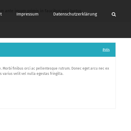
um ante ipsum primis in faucibus orci luctus
t
Impressum
Datenschutzerklärung
#464
e. Morbi finibus orci ac pellentesque rutrum. Donec eget arcu nec ex
arius velit vel nulla egestas fringilla.