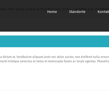
lum ante ipsum primis in faucibus orci luctus
Antwort auf: Vestibul
Home
Standorte
Kontak
rna dictum at. Vestibulum aliquam justo nec dolor auctor, non eleifend nulla ornar
orbi tristique senectus et netus et malesuada fames ac turpis egestas. Phasellus v