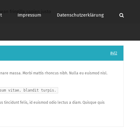
ean fringilla sapien justo
t
Impressum
Datenschutzerklärung
#412
, ornare massa. Morbi mattis rhoncus nibh. Nulla eu euismod nisl.
sum vitae, blandit turpis.
s tincidunt felis, id euismod odio lectus a diam. Quisque quis