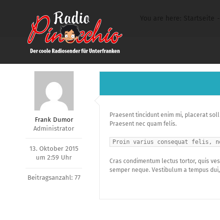
Zum
You are here:
Startseite
Inhalt
springen
Praesent tincidunt enim mi, placerat solli
Frank Dumor
Praesent nec quam felis.
Administrator
Proin varius consequat felis, n
13. Oktober 2015
um 2:59 Uhr
Cras condimentum lectus tortor, quis vest
semper neque. Vestibulum a tempus dui,
Beitragsanzahl: 77