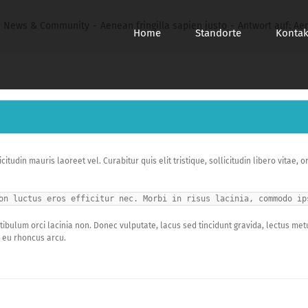
News & Community
Aenean fringilla sapien justo
Antwort auf: Aen
Home
Standorte
Kontak
citudin mauris laoreet vel. Curabitur quis elit tristique, sollicitudin libero vitae
on luctus eros efficitur nec. Morbi in risus lacinia, commodo ip
ibulum orci lacinia non. Donec vulputate, lacus sed tincidunt gravida, lectus metu
 eu rhoncus arcu.